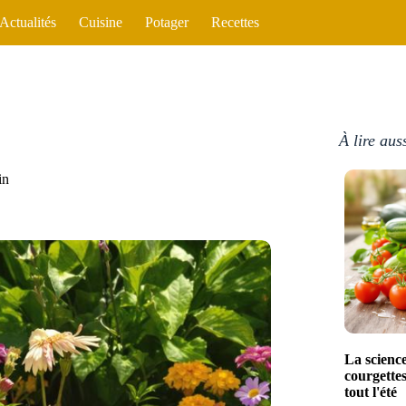
Actualités
Cuisine
Potager
Recettes
À lire aus
in
La science
courgette
tout l'été