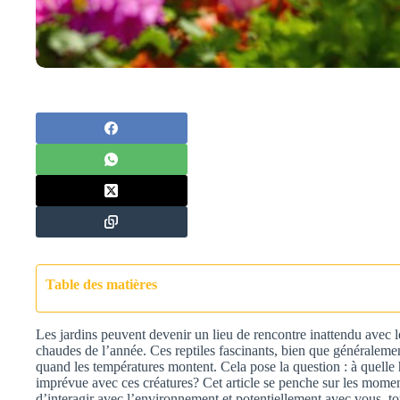
Table des matières
Les jardins peuvent devenir un lieu de rencontre inattendu avec le
chaudes de l’année. Ces reptiles fascinants, bien que généralemen
quand les températures montent. Cela pose la question : à quelle 
imprévue avec ces créatures? Cet article se penche sur les moment
d’interagir avec l’environnement et potentiellement avec vous, tou