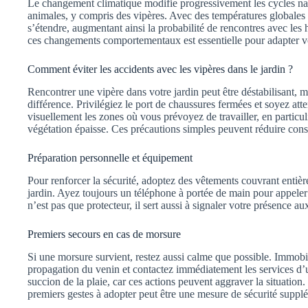
Le changement climatique modifie progressivement les cycles na
animales, y compris des vipères. Avec des températures globales e
s’étendre, augmentant ainsi la probabilité de rencontres avec l
ces changements comportementaux est essentielle pour adapter vo
Comment éviter les accidents avec les vipères dans le jardin ?
Rencontrer une vipère dans votre jardin peut être déstabilisant, m
différence. Privilégiez le port de chaussures fermées et soyez att
visuellement les zones où vous prévoyez de travailler, en particul
végétation épaisse. Ces précautions simples peuvent réduire cons
Préparation personnelle et équipement
Pour renforcer la sécurité, adoptez des vêtements couvrant entière
jardin. Ayez toujours un téléphone à portée de main pour appeler
n’est pas que protecteur, il sert aussi à signaler votre présence au
Premiers secours en cas de morsure
Si une morsure survient, restez aussi calme que possible. Immobil
propagation du venin et contactez immédiatement les services d’u
succion de la plaie, car ces actions peuvent aggraver la situation.
premiers gestes à adopter peut être une mesure de sécurité suppl