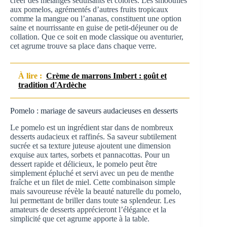
créer des mélanges séduisants et colorés. Les smoothies
aux pomelos, agrémentés d’autres fruits tropicaux
comme la mangue ou l’ananas, constituent une option
saine et nourrissante en guise de petit-déjeuner ou de
collation. Que ce soit en mode classique ou aventurier,
cet agrume trouve sa place dans chaque verre.
À lire :
Crème de marrons Imbert : goût et
tradition d'Ardèche
Pomelo : mariage de saveurs audacieuses en desserts
Le pomelo est un ingrédient star dans de nombreux
desserts audacieux et raffinés. Sa saveur subtilement
sucrée et sa texture juteuse ajoutent une dimension
exquise aux tartes, sorbets et pannacottas. Pour un
dessert rapide et délicieux, le pomelo peut être
simplement épluché et servi avec un peu de menthe
fraîche et un filet de miel. Cette combinaison simple
mais savoureuse révèle la beauté naturelle du pomelo,
lui permettant de briller dans toute sa splendeur. Les
amateurs de desserts apprécieront l’élégance et la
simplicité que cet agrume apporte à la table.